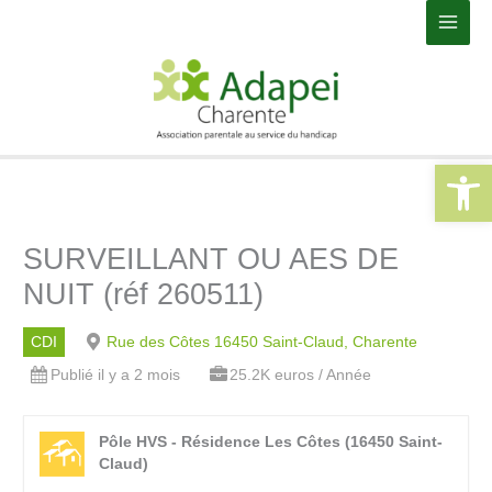
Aller
Main
au
Men
contenu
Ouvrir la 
SURVEILLANT OU AES DE
NUIT (réf 260511)
CDI
Rue des Côtes 16450 Saint-Claud, Charente
Publié il y a 2 mois
25.2K euros / Année
Pôle HVS - Résidence Les Côtes (16450 Saint-
Claud)