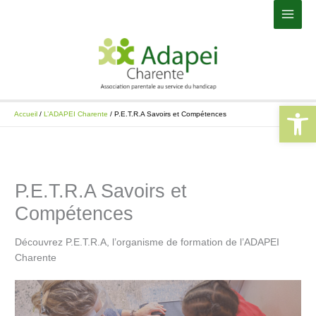
Aller
Main
au
Men
contenu
Ouvrir la 
Accueil
L’ADAPEI Charente
P.E.T.R.A Savoirs et Compétences
P.E.T.R.A Savoirs et
Compétences
Découvrez P.E.T.R.A, l’organisme de formation de l’ADAPEI
Charente