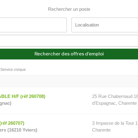
Rechercher un poste
Service civique
E H/F (réf 260708)
25 Rue Chabernaud 163
agnac)
d'Espagnac, Charente
éf 260707)
3 Impasse de la Tour 1
ers (16210 Yviers)
Charente