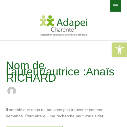
Aller
Rechercher :
Main
au
Men
contenu
Ouvrir la 
Nom de
l’auteur/autrice :Anaïs
RICHARD
Il semble que nous ne pouvons pas trouver le contenu
demandé. Peut-être qu’une recherche peut vous aider.