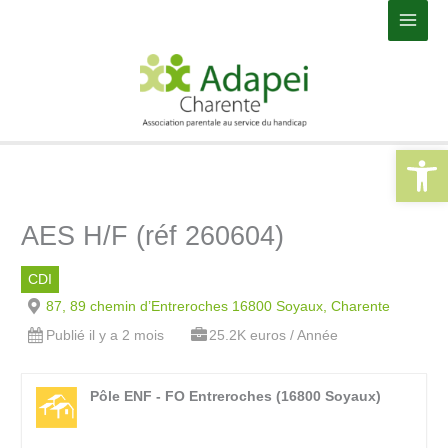
Aller
Main
au
Men
contenu
Ouvrir la 
AES H/F (réf 260604)
CDI
87, 89 chemin d’Entreroches 16800 Soyaux, Charente
Publié il y a 2 mois
25.2K euros / Année
Pôle ENF - FO Entreroches (16800 Soyaux)